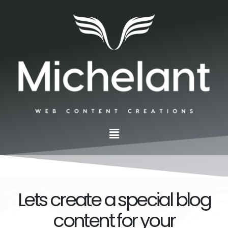
Μετάβαση
στο
περιεχόμενο
Μενού
Lets create a special blog
content for your