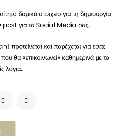
ίτητο δομικό στοιχείο για τη δημιουργία
 post για τα Social Media σας.
t προτείνεται και παρέχεται για εσάς
που θα «επικοινωνεί» καθημερινά με το
ίς λόγια…
I
T
n
i
s
k
t
t
a
o
g
k
r
s
a