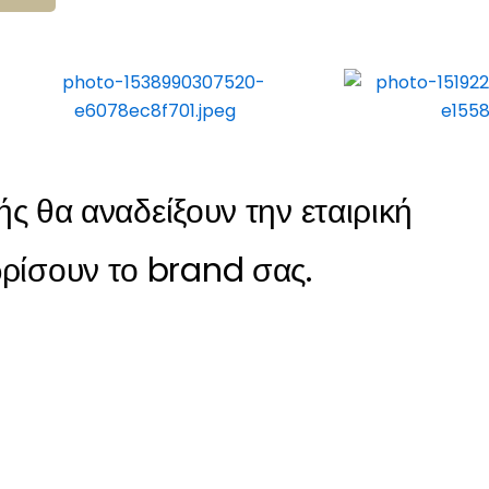
m
ς θα αναδείξουν την εταιρική
ωρίσουν το brand σας.