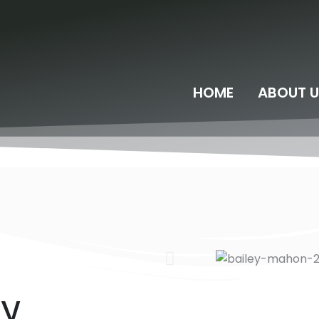
HOME
ABOUT U
y