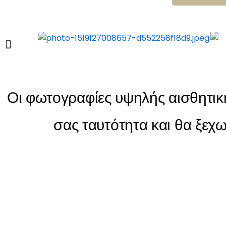
-
f
Οι φωτογραφίες υψηλής αισθητική
σας ταυτότητα και θα ξεχ