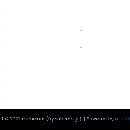
ERVICES
CONTACT US
Social Media
Wedding
+306980985
Content Creator
Blogging
info@michel
Branding
Athens | Gre
Photography
Web
Development
Office Support
ht © 2022 michelant (by subnets.gr) | Powered by
miche