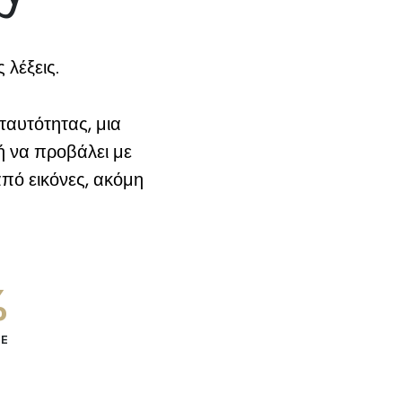
 λέξεις.
ταυτότητας, μια
ή να προβάλει με
από εικόνες, ακόμη
%
SE