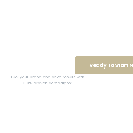
Connect Your S
With Your Futur
Ready To Start 
Fuel your brand and drive results with
100% proven campaigns!