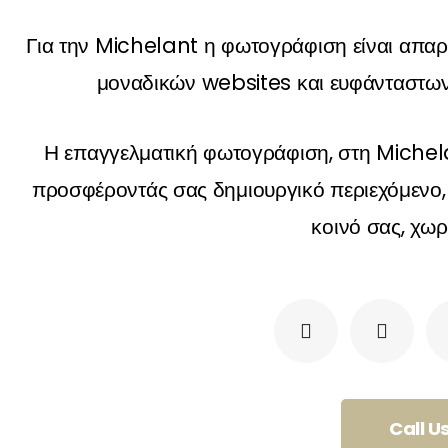
Για την Michelant η φωτογράφιση είναι απαρα
μοναδικών websites και ευφάνταστων
Η επαγγελματική φωτογράφιση, στη Michelan
προσφέροντάς σας δημιουργικό περιεχόμενο, 
κοινό σας, χωρ
F
T
a
w
c
i
e
t
b
t
o
e
o
r
Call U
k